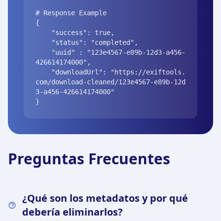
# Response Example

{

    "success": true,

    "status": "completed",

    "uuid" : "123e4567-e89b-12d3-a456-
426614174000",

    "downloadUrl": "https://exiftools.
com/download-cleaned/123e4567-e89b-12d
3-a456-426614174000"

}
Preguntas Frecuentes
¿Qué son los metadatos y por qué
debería eliminarlos?