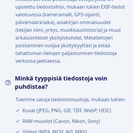
upotettu tiedostoihisi, mukaan lukien EXIF-tiedot
valokuvissa (kameramalli, GPS-sijainti,
päivämäärä/aika), asiakirjan ominaisuudet
(tekijän nimi, yritys, muokkaushistoria) ja muut
arkaluonteiset yksityiskohdat. Metatietojen
poistaminen suojaa yksityisyyttäsi ja estää
tahattoman tietojen paljastumisen tiedostoja
verkossa jaettaessa.
Minkä tyyppisiä tiedostoja voin
puhdistaa?
Tuemme satoja tiedostomuotoja, mukaan lukien:
Kuvat (JPEG, PNG, GIF, TIFF, WebP, HEIC)
RAW-muodot (Canon, Nikon, Sony)
Videot (MP4, MOV, AVI, MKV)