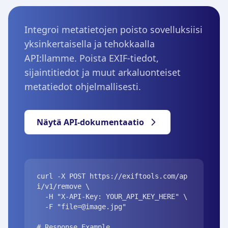
Integroi metatietojen poisto sovelluksiisi
yksinkertaisella ja tehokkaalla
API:llamme. Poista EXIF-tiedot,
sijaintitiedot ja muut arkaluonteiset
metatiedot ohjelmallisesti.
Näytä API-dokumentaatio
curl -X POST https://exiftools.com/ap
i/v1/remove \

  -H "X-API-Key: YOUR_API_KEY_HERE" \

  -F "
file=@image.jpg
"

# Response Example
