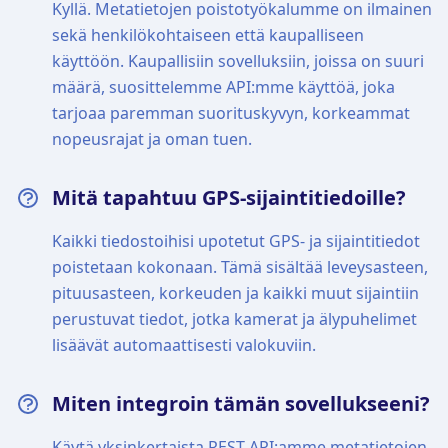
Kyllä. Metatietojen poistotyökalumme on ilmainen
sekä henkilökohtaiseen että kaupalliseen
käyttöön. Kaupallisiin sovelluksiin, joissa on suuri
määrä, suosittelemme API:mme käyttöä, joka
tarjoaa paremman suorituskyvyn, korkeammat
nopeusrajat ja oman tuen.
Mitä tapahtuu GPS-sijaintitiedoille?
Kaikki tiedostoihisi upotetut GPS- ja sijaintitiedot
poistetaan kokonaan. Tämä sisältää leveysasteen,
pituusasteen, korkeuden ja kaikki muut sijaintiin
perustuvat tiedot, jotka kamerat ja älypuhelimet
lisäävät automaattisesti valokuviin.
Miten integroin tämän sovellukseeni?
Käytä yksinkertaista REST API:amme metatietojen