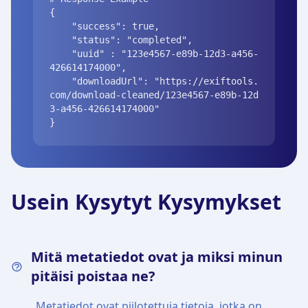
{

    "success": true,

    "status": "completed",

    "uuid" : "123e4567-e89b-12d3-a456-
426614174000",

    "downloadUrl": "https://exiftools.
com/download-cleaned/123e4567-e89b-12d
3-a456-426614174000"

}
Usein Kysytyt Kysymykset
Mitä metatiedot ovat ja miksi minun
pitäisi poistaa ne?
Metatiedot ovat piilotettuja tietoja, jotka on