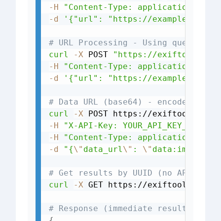
-H
"Content-Type: application/json
-d
'{"url": "https://example.com/i
# URL Processing - Using query par
curl
-X
 POST 
"https://exiftools.co
-H
"Content-Type: application/json
-d
'{"url": "https://example.com/i
# Data URL (base64) - encode a loc
curl
-X
 POST https://exiftools.com
-H
"X-API-Key: YOUR_API_KEY_HERE"
-H
"Content-Type: application/json
-d
"{
\"
data_url
\"
: 
\"
data:image/jp
# Get results by UUID (no API key 
curl
-X
 GET https://exiftools.com/a
# Response (immediate results)
{