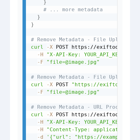
}
# ... more metadata
}
}
# Remove Metadata - File Upload - 
curl
-X
 POST https://exiftools.com
-H
"X-API-Key: YOUR_API_KEY_HERE
-F
"file=@image.jpg"
# Remove Metadata - File Upload - 
curl
-X
 POST 
"https://exiftools.co
-F
"file=@image.jpg"
# Remove Metadata - URL Processing
curl
-X
 POST https://exiftools.com
-H
"X-API-Key: YOUR_API_KEY_HERE
-H
"Content-Type: application/js
-d
'{"url": "https://example.com