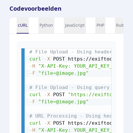
Codevoorbeelden
cURL
Python
JavaScript
PHP
Ruby
# File Upload - Using header
curl
-X
 POST https://exiftools.com
-H
"X-API-Key: YOUR_API_KEY_HERE"
-F
"file=@image.jpg"
# File Upload - Using query parame
curl
-X
 POST 
"https://exiftools.co
-F
"file=@image.jpg"
# URL Processing - Using header
curl
-X
 POST https://exiftools.com
-H
"X-API-Key: YOUR_API_KEY_HERE"