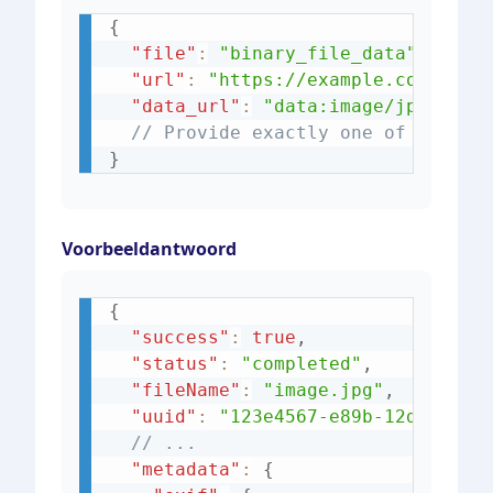
{
"file"
:
"binary_file_data"
,
// O
"url"
:
"https://example.com/imag
"data_url"
:
"data:image/jpeg;bas
// Provide exactly one of the ab
}
Voorbeeldantwoord
{
"success"
:
true
,
"status"
:
"completed"
,
"fileName"
:
"image.jpg"
,
"uuid"
:
"123e4567-e89b-12d3-a456
// ... 
"metadata"
:
{