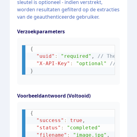
sleutel is optioneel - indien verstrekt,
worden resultaten gefilterd op de extracties
van de geauthenticeerde gebruiker.
Verzoekparameters
{
"uuid"
:
"required"
,
// The UUID 
"X-API-Key"
:
"optional"
// API k
}
Voorbeeldantwoord (Voltooid)
{
"success"
:
true
,
"status"
:
"completed"
"filename"
:
"image.jpg"
,