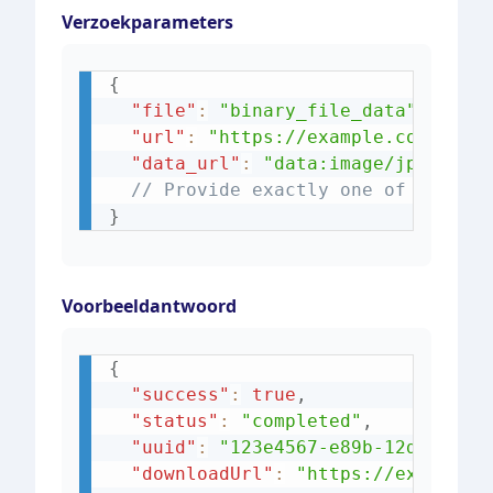
Verzoekparameters
{
"file"
:
"binary_file_data"
,
// O
"url"
:
"https://example.com/imag
"data_url"
:
"data:image/jpeg;bas
// Provide exactly one of the ab
}
Voorbeeldantwoord
{
"success"
:
true
,
"status"
:
"completed"
,
"uuid"
:
"123e4567-e89b-12d3-a456
"downloadUrl"
:
"https://exiftool