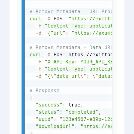
# Remove Metadata - URL Processing
curl
-X
 POST 
"https://exiftools.co
-H
"Content-Type: application/js
-d
'{"url": "https://example.com
# Remove Metadata - Data URL (base
curl
-X
 POST https://exiftools.com
-H
"X-API-Key: YOUR_API_KEY_HERE
-H
"Content-Type: application/js
-d
"{
\"
data_url
\"
: 
\"
data:image/
# Response
{
"success"
:
 true,

"status"
:
"completed"
,

"uuid"
:
"123e4567-e89b-12d3-a456
"downloadUrl"
:
"https://exiftool
}