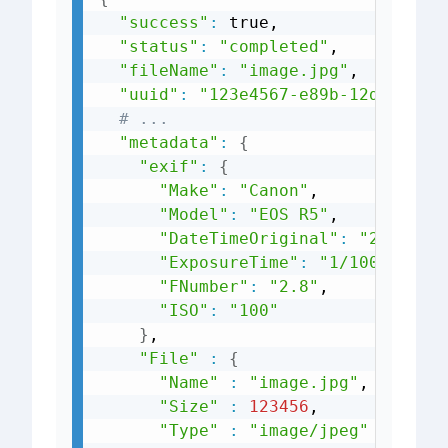
"success"
:
 true,

"status"
:
"completed"
,

"fileName"
:
"image.jpg"
,

"uuid"
:
"123e4567-e89b-12d3-a456
# ...
"metadata"
:
{
"exif"
:
{
"Make"
:
"Canon"
,

"Model"
:
"EOS R5"
,

"DateTimeOriginal"
:
"2024:03
"ExposureTime"
:
"1/1000"
,

"FNumber"
:
"2.8"
,

"ISO"
:
"100"
}
,

"File"
:
{
"Name"
:
"image.jpg"
,

"Size"
:
123456
,

"Type"
:
"image/jpeg"