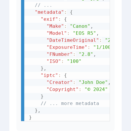
// ... 
"metadata"
:
{
"exif"
:
{
"Make"
:
"Canon"
,
"Model"
:
"EOS R5"
,
"DateTimeOriginal"
:
"2024:03
"ExposureTime"
:
"1/1000"
,
"FNumber"
:
"2.8"
,
"ISO"
:
"100"
}
,
"iptc"
:
{
"Creator"
:
"John Doe"
,
"Copyright"
:
"© 2024"
}
// ... more metadata
}
,
}