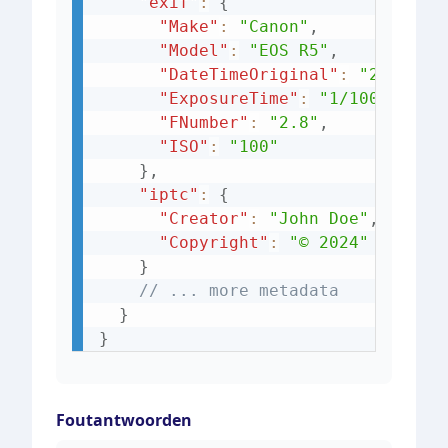
"exif"
:
{
"Make"
:
"Canon"
,
"Model"
:
"EOS R5"
,
"DateTimeOriginal"
:
"2024:03
"ExposureTime"
:
"1/1000"
,
"FNumber"
:
"2.8"
,
"ISO"
:
"100"
}
,
"iptc"
:
{
"Creator"
:
"John Doe"
,
"Copyright"
:
"© 2024"
}
// ... more metadata
}
}
Foutantwoorden