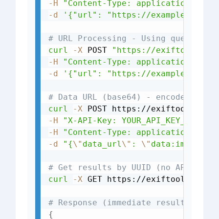
-H
"Content-Type: application/json
-d
'{"url": "https://example.com/i
# URL Processing - Using query par
curl
-X
 POST 
"https://exiftools.co
-H
"Content-Type: application/json
-d
'{"url": "https://example.com/i
# Data URL (base64) - encode a loc
curl
-X
 POST https://exiftools.com
-H
"X-API-Key: YOUR_API_KEY_HERE"
-H
"Content-Type: application/json
-d
"{
\"
data_url
\"
: 
\"
data:image/jp
# Get results by UUID (no API key 
curl
-X
 GET https://exiftools.com/a
# Response (immediate results)
{