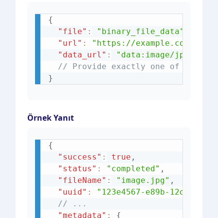
{
"file"
:
"binary_file_data"
,
// O
"url"
:
"https://example.com/imag
"data_url"
:
"data:image/jpeg;bas
// Provide exactly one of the ab
}
Örnek Yanıt
{
"success"
:
true
,
"status"
:
"completed"
,
"fileName"
:
"image.jpg"
,
"uuid"
:
"123e4567-e89b-12d3-a456
// ... 
"metadata"
:
{