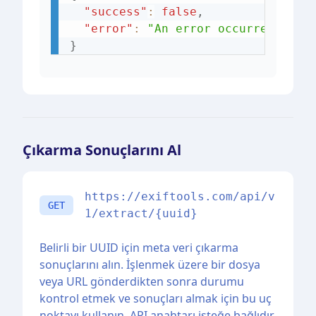
"success"
:
false
,
"error"
:
"An error occurred whil
}
Çıkarma Sonuçlarını Al
https://exiftools.com/api/v
GET
1/extract/{uuid}
Belirli bir UUID için meta veri çıkarma
sonuçlarını alın. İşlenmek üzere bir dosya
veya URL gönderdikten sonra durumu
kontrol etmek ve sonuçları almak için bu uç
noktayı kullanın. API anahtarı isteğe bağlıdır