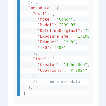
// ... 
"metadata"
:
{
"exif"
:
{
"Make"
:
"Canon"
,
"Model"
:
"EOS R5"
,
"DateTimeOriginal"
:
"2024:03
"ExposureTime"
:
"1/1000"
,
"FNumber"
:
"2.8"
,
"ISO"
:
"100"
}
,
"iptc"
:
{
"Creator"
:
"John Doe"
,
"Copyright"
:
"© 2024"
}
// ... more metadata
}
,
}