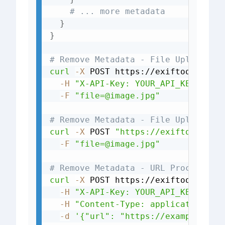
# ... more metadata
}
}
# Remove Metadata - File Upload - 
curl
-X
 POST https://exiftools.com
-H
"X-API-Key: YOUR_API_KEY_HERE
-F
"file=@image.jpg"
# Remove Metadata - File Upload - 
curl
-X
 POST 
"https://exiftools.co
-F
"file=@image.jpg"
# Remove Metadata - URL Processing
curl
-X
 POST https://exiftools.com
-H
"X-API-Key: YOUR_API_KEY_HERE
-H
"Content-Type: application/js
-d
'{"url": "https://example.com