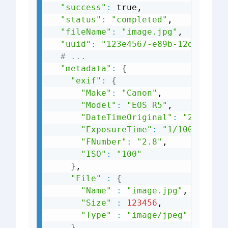
"success"
:
 true,

"status"
:
"completed"
,

"fileName"
:
"image.jpg"
,

"uuid"
:
"123e4567-e89b-12d3-a456
# ...
"metadata"
:
{
"exif"
:
{
"Make"
:
"Canon"
,

"Model"
:
"EOS R5"
,

"DateTimeOriginal"
:
"2024:03
"ExposureTime"
:
"1/1000"
,

"FNumber"
:
"2.8"
,

"ISO"
:
"100"
}
,

"File"
:
{
"Name"
:
"image.jpg"
,

"Size"
:
123456
,

"Type"
:
"image/jpeg"
}