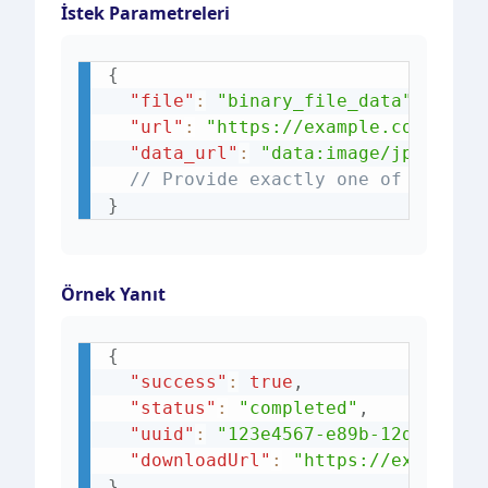
İstek Parametreleri
{
"file"
:
"binary_file_data"
,
// O
"url"
:
"https://example.com/imag
"data_url"
:
"data:image/jpeg;bas
// Provide exactly one of the ab
}
Örnek Yanıt
{
"success"
:
true
,
"status"
:
"completed"
,
"uuid"
:
"123e4567-e89b-12d3-a456
"downloadUrl"
:
"https://exiftool
}