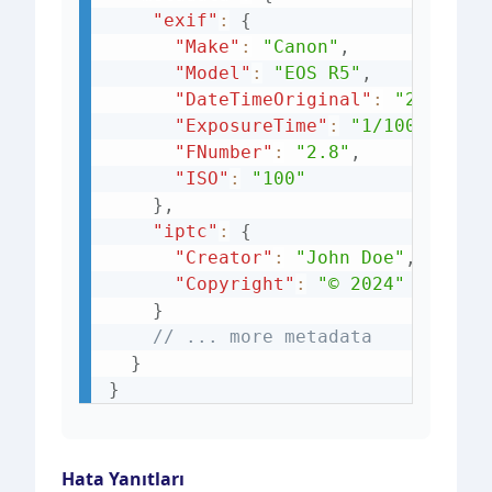
"exif"
:
{
"Make"
:
"Canon"
,
"Model"
:
"EOS R5"
,
"DateTimeOriginal"
:
"2024:03
"ExposureTime"
:
"1/1000"
,
"FNumber"
:
"2.8"
,
"ISO"
:
"100"
}
,
"iptc"
:
{
"Creator"
:
"John Doe"
,
"Copyright"
:
"© 2024"
}
// ... more metadata
}
}
Hata Yanıtları