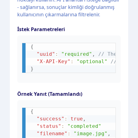
- sağlanırsa, sonuçlar kimliği doğrulanmış
kullanıcının çıkarmalarına filtrelenir.
İstek Parametreleri
{
"uuid"
:
"required"
,
// The UUID 
"X-API-Key"
:
"optional"
// API k
}
Örnek Yanıt (Tamamlandı)
{
"success"
:
true
,
"status"
:
"completed"
"filename"
:
"image.jpg"
,