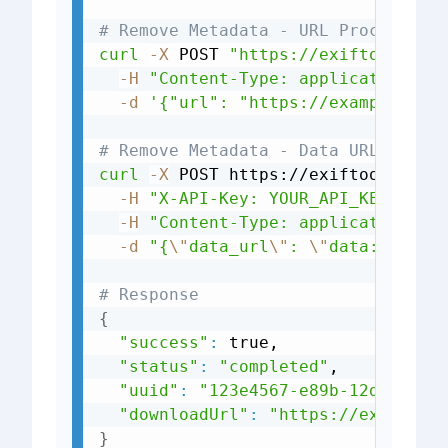
# Remove Metadata - URL Processing
curl
-X
 POST 
"https://exiftools.co
-H
"Content-Type: application/js
-d
'{"url": "https://example.com
# Remove Metadata - Data URL (base
curl
-X
 POST https://exiftools.com
-H
"X-API-Key: YOUR_API_KEY_HERE
-H
"Content-Type: application/js
-d
"{
\"
data_url
\"
: 
\"
data:image/
# Response
{
"success"
:
 true,

"status"
:
"completed"
,

"uuid"
:
"123e4567-e89b-12d3-a456
"downloadUrl"
:
"https://exiftool
}