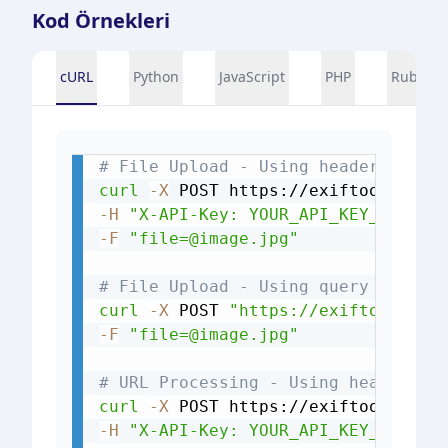
Kod Örnekleri
cURL
Python
JavaScript
PHP
Ruby
# File Upload - Using header
curl
-X
 POST https://exiftools.com
-H
"X-API-Key: YOUR_API_KEY_HERE"
-F
"file=@image.jpg"
# File Upload - Using query parame
curl
-X
 POST 
"https://exiftools.co
-F
"file=@image.jpg"
# URL Processing - Using header
curl
-X
 POST https://exiftools.com
-H
"X-API-Key: YOUR_API_KEY_HERE"