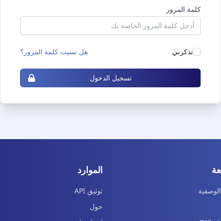
كلمة المرور
تذكرني
هل نسيت كلمة المرور؟
تسجيل الدخول
عة
الموارد
الوصفية
توثيق API
حول