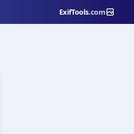
ExifTools
.com