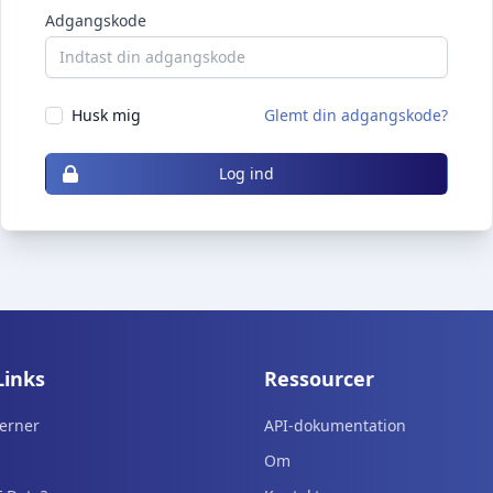
Adgangskode
Husk mig
Glemt din adgangskode?
Log ind
Links
Ressourcer
erner
API-dokumentation
Om