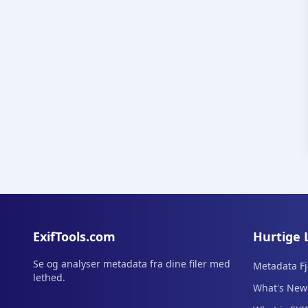
ExifTools.com
Hurtige 
Se og analyser metadata fra dine filer med
Metadata Fj
lethed.
What's New